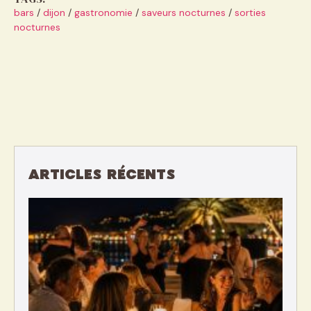
bars
/
dijon
/
gastronomie
/
saveurs nocturnes
/
sorties
nocturnes
ARTICLES RÉCENTS