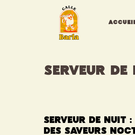
Aller
au
contenu
ACCUEI
serveur de 
Serveur de nuit :
des saveurs noc