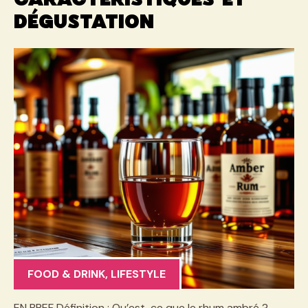
caractéristiques et
dégustation
FOOD & DRINK
,
LIFESTYLE
EN BREF Définition : Qu’est-ce que le rhum ambré ?