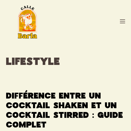
Aller
au
contenu
M
Lifestyle
Différence entre un
cocktail shaken et un
cocktail stirred : guide
complet