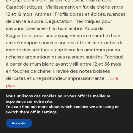
Caractéristiques : Vieillissement en fût de chêne entre
12 et 18 mois. Arômes : Profils boisés et épicés, nuances
de canne à sucre. Dégustation : Techniques pour
savourer pleinement le rhum ambré. Accords :
Suggestions pour accompagner votre rhum. Le rhum
ambré s’impose comme une des étoiles montantes du
monde des spiritueux, captivant les amateurs par sa
richesse aromatique et ses nuances subtiles. Fabriqué
à partir de rhum blanc ayant vieilli entre 12 et 36 mois
en foudres de chêne, il révèle des notes boisées
délicates et une profondeur impressionnante. …
Lire
plus
Nous utilisons des cookies pour vous offrir la meilleure
TAGS:
expérience sur notre site.
You can find out more about which cookies we are using or
switch them off in
settings
.
Accepter
Le rhum doux : un