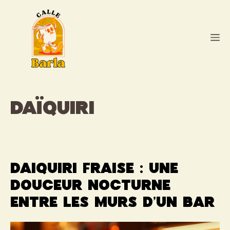
Aller
au
contenu
M
daïquiri
Daiquiri fraise : une
douceur nocturne
entre les murs d’un bar