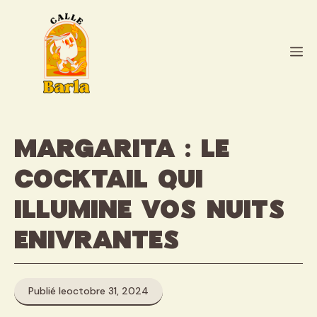
Aller
au
contenu
M
Margarita : le
cocktail qui
illumine vos nuits
enivrantes
Publié le
octobre 31, 2024