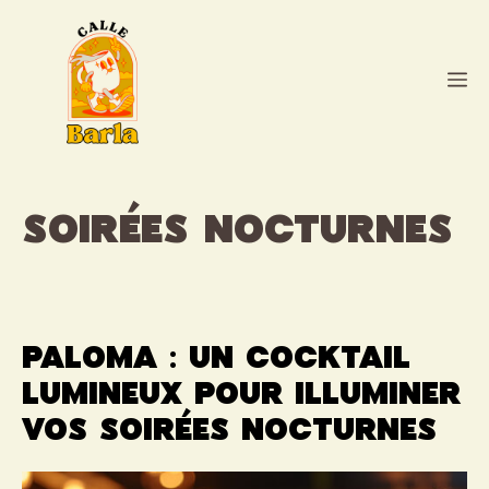
Aller
au
contenu
M
soirées nocturnes
Paloma : un cocktail
lumineux pour illuminer
vos soirées nocturnes