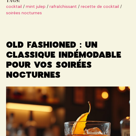
TAGS:
cocktail
/
mint julep
/
rafraîchissant
/
recette de cocktail
/
soirées nocturnes
Old fashioned : un
classique indémodable
pour vos soirées
nocturnes