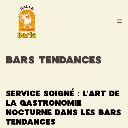
Aller
au
contenu
M
bars tendances
Service soigné : l’art de
la gastronomie
nocturne dans les bars
tendances