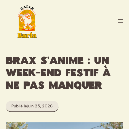
Aller
au
contenu
M
Brax s’anime : un
week-end festif à
ne pas manquer
Publié le
juin 25, 2026