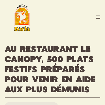
Aller
au
contenu
M
Au restaurant Le
Canopy, 500 plats
festifs préparés
pour venir en aide
aux plus démunis