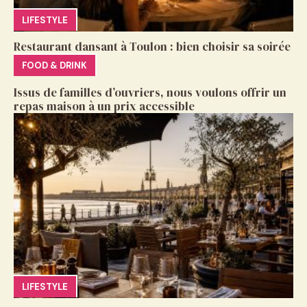
LIFESTYLE
Restaurant dansant à Toulon : bien choisir sa soirée
FOOD & DRINK
Issus de familles d’ouvriers, nous voulons offrir un
repas maison à un prix accessible
LIFESTYLE