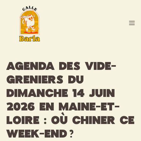
Aller
au
contenu
M
Agenda des vide-
greniers du
dimanche 14 juin
2026 en Maine-et-
Loire : où chiner ce
week-end ?