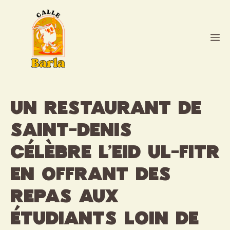
Aller
au
contenu
M
Un restaurant de
Saint-Denis
célèbre l’Eid Ul-Fitr
en offrant des
repas aux
étudiants loin de