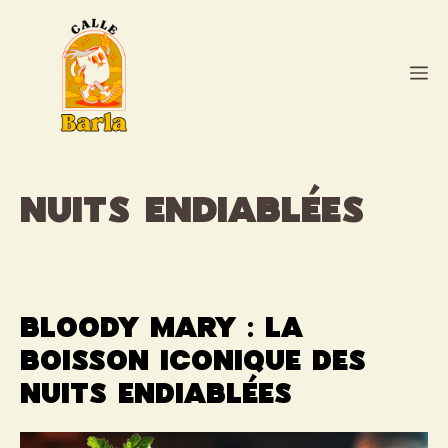
Aller
au
contenu
M
nuits endiablées
Bloody Mary : la
boisson iconique des
nuits endiablées