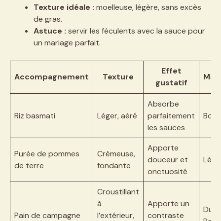
Texture idéale :
moelleuse, légère, sans excès
de gras.
Astuce :
servir les féculents avec la sauce pour
un mariage parfait.
Effet
Accompagnement
Texture
Mar
gustatif
Absorbe
Riz basmati
Léger, aéré
parfaitement
Bond
les sauces
Apporte
Purée de pommes
Crémeuse,
douceur et
Léon
de terre
fondante
onctuosité
Croustillant
à
Apporte un
Duc 
Pain de campagne
l’extérieur,
contraste