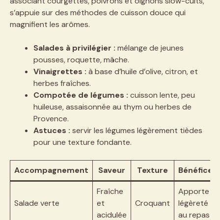
associant courgettes, poivrons et oignons slow-cuits,
s’appuie sur des méthodes de cuisson douce qui
magnifient les arômes.
Salades à privilégier :
mélange de jeunes
pousses, roquette, mâche.
Vinaigrettes :
à base d’huile d’olive, citron, et
herbes fraîches.
Compotée de légumes :
cuisson lente, peu
huileuse, assaisonnée au thym ou herbes de
Provence.
Astuces :
servir les légumes légèrement tièdes
pour une texture fondante.
Accompagnement
Saveur
Texture
Bénéfices
Fraîche
Apporte
Salade verte
et
Croquant
légèreté
acidulée
au repas