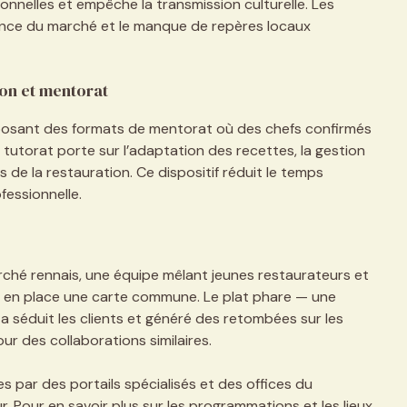
sionnelles et empêche la transmission culturelle. Les
sance du marché et le manque de repères locaux
ion et mentorat
osant des formats de mentorat où des chefs confirmés
tutorat porte sur l’adaptation des recettes, la gestion
s de la restauration. Ce dispositif réduit le temps
fessionnelle.
hé rennais, une équipe mêlant jeunes restaurateurs et
is en place une carte commune. Le plat phare — une
 a séduit les clients et généré des retombées sur les
r des collaborations similaires.
 par des portails spécialisés et des offices du
ur. Pour en savoir plus sur les programmations et les lieux