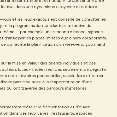
que renaissant. L’intérêt est double : proposer une offre
 festival dans une dynamique citoyenne et solidaire.
ous et les lieux exacts, il est conseillé de consulter les
règent la programmation. Une lecture attentive du
s à thème — par exemple une rencontre franco-afghane
 d’anticiper les places limitées aux dîners collaboratifs.
, ce qui facilite la planification d’un week-end gourmand
sur la mise en valeur des talents individuels et des
et acteurs locaux. L’idée n’est pas seulement de déguster
ts entre histoires personnelles, savoir-faire et terroir
linaire participe aussi à la réappropriation d’une
nes qui ont traversé des parcours migratoires
 permettent d’étaler la fréquentation et d’ouvrir
on dans des lieux variés : restaurants, espaces