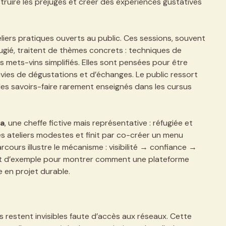
ruire les préjugés et créer des expériences gustatives
eliers pratiques ouverts au public. Ces sessions, souvent
ugié, traitent de thèmes concrets : techniques de
 mets-vins simplifiés. Elles sont pensées pour être
vies de dégustations et d’échanges. Le public ressort
des savoirs-faire rarement enseignés dans les cursus
a
, une cheffe fictive mais représentative : réfugiée et
 ateliers modestes et finit par co-créer un menu
cours illustre le mécanisme : visibilité → confiance →
ert d’exemple pour montrer comment une plateforme
e en projet durable.
és restent invisibles faute d’accès aux réseaux. Cette