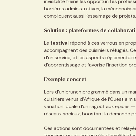
invisibilité freine les opportunités profes
barrières administratives, la méconnais
compliquent aussi l’essaimage de projets.
Solution : plateformes de collaborat
Le
festival
répond à ces verrous en prop
accompagnent des cuisiniers réfugiés. Ce 
d’un service, et les aspects réglementaire
d’apprentissage et favorise l’insertion pro
Exemple concret
Lors d’un brunch programmé dans un marc
cuisiniers venus d’Afrique de l’Ouest a m
variation locale d’un ragoût aux épices —
réseaux sociaux, boostant la demande pou
Ces actions sont documentées et relayées
tourisme, qui jouent un rôle d’amplificate