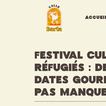
Aller
au
contenu
ACCUEI
Festival cu
réfugiés : 
dates gour
pas manque