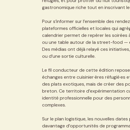
réfugiés, et pour profiter du flux touristi
gastronomique riche tout en inscrivant le
Pour s’informer sur l’ensemble des rendez-v
plateformes officielles et locales qui ag
calendrier permet de repérer les soirée
ou une table autour de la street-food — et
Des médias ont déjà relayé ces initiatives
ou d’une sortie culturelle.
Le fil conducteur de cette édition repose 
échanges entre cuisinier·ères réfugié·es 
des plats exotiques, mais de créer des pon
breton. Ce territoire d’expérimentation cu
identité professionnelle pour des person
complexes.
Sur le plan logistique, les nouvelles dates
davantage d’opportunités de programmati