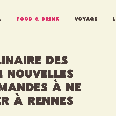
L
FOOD & DRINK
VOYAGE
L
linaire des
de nouvelles
mandes à ne
r à Rennes