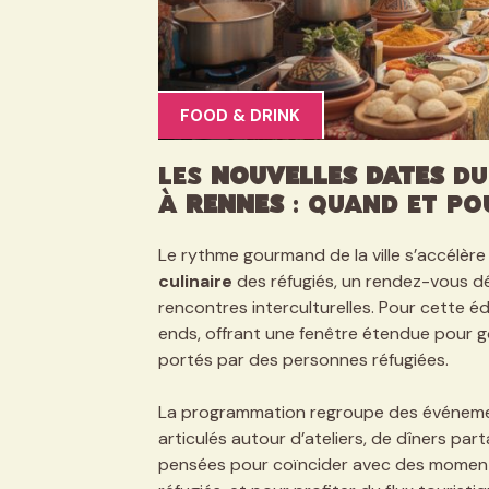
FOOD & DRINK
Les
nouvelles dates
du 
à
Rennes
: quand et po
Le rythme gourmand de la ville s’accélèr
culinaire
des réfugiés, un rendez-vous dés
rencontres interculturelles. Pour cette éd
ends, offrant une fenêtre étendue pour go
portés par des personnes réfugiées.
La programmation regroupe des événements
articulés autour d’ateliers, de dîners pa
pensées pour coïncider avec des momen