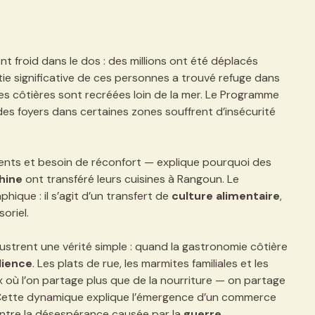
t froid dans le dos : des millions ont été déplacés
tie significative de ces personnes a trouvé refuge dans
aires côtières sont recréées loin de la mer. Le Programme
des foyers dans certaines zones souffrent d’insécurité
ents et besoin de réconfort — explique pourquoi des
hine
ont transféré leurs cuisines à Rangoun. Le
que : il s’agit d’un transfert de
culture alimentaire
,
oriel.
lustrent une vérité simple : quand la gastronomie côtière
lience
. Les plats de rue, les marmites familiales et les
 où l’on partage plus que de la nourriture — on partage
. Cette dynamique explique l’émergence d’un commerce
contre la désespérance causée par la
guerre
.