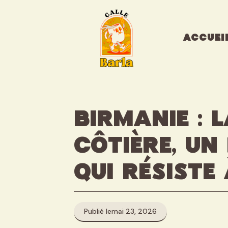
Aller
au
contenu
ACCUEI
Birmanie : 
côtière, un
qui résiste
Publié le
mai 23, 2026