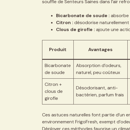
souffle de Senteurs Saines dans l’air refr
Bicarbonate de soude :
absorbe d
Citron :
désodorise naturellement e
Clous de girofle :
ajoute une acti
Produit
Avantages
Bicarbonate
Absorption d’odeurs,
de soude
naturel, peu coûteux
Citron +
Désodorisant, anti-
clous de
bactérien, parfum frais
girofle
Ces astuces naturelles font partie d’un e
environnement FrigoFresh, exempt d’odeu
Déployer ces méthodes favorise un climat 