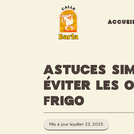
Aller
au
contenu
ACCUEI
Astuces si
éviter les 
frigo
Mis à jour le
juillet 23, 2025