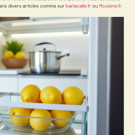
ans divers articles comme sur
barlacalle.fr
ou
ffcuisine.fr
.