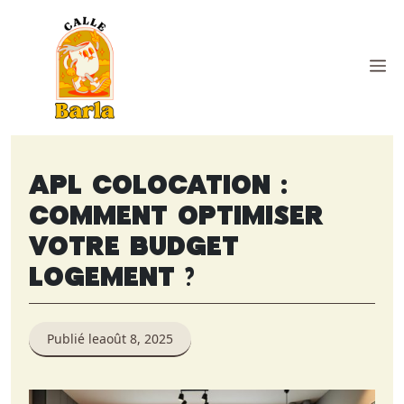
Aller
au
contenu
M
Apl colocation :
comment optimiser
votre budget
logement ?
Publié le
août 8, 2025