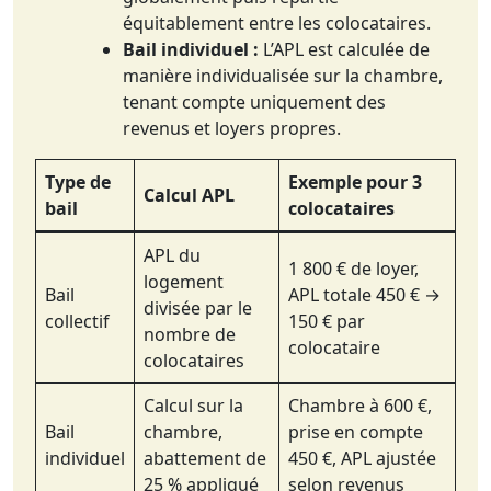
équitablement entre les colocataires.
Bail individuel :
L’APL est calculée de
manière individualisée sur la chambre,
tenant compte uniquement des
revenus et loyers propres.
Type de
Exemple pour 3
Calcul APL
bail
colocataires
APL du
1 800 € de loyer,
logement
Bail
APL totale 450 € →
divisée par le
collectif
150 € par
nombre de
colocataire
colocataires
Calcul sur la
Chambre à 600 €,
Bail
chambre,
prise en compte
individuel
abattement de
450 €, APL ajustée
25 % appliqué
selon revenus