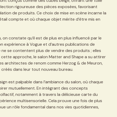
sont conçus comme des cubes beige, offrant une toile
lection rigoureuse des pièces exposées, favorisant
lation de produits. Ce choix de mise en scène incarne la
étail compte et où chaque objet mérite d’être mis en
on constate qu’il est de plus en plus influencé par le
n expérience à Vogue et d’autres publications de
 ne se contentent plus de vendre des produits ; elles
 cette approche, le salon Matter and Shape a su attirer
 des architectes de renom comme Herzog & de Meuron,
s créés dans leur tout nouveau bureau.
ign est palpable dans l’ambiance du salon, où chaque
spirer mutuellement. En intégrant des concepts
 olfactif, notamment à travers la délicieuse carte du
périence multisensorielle. Cela prouve une fois de plus
 joue un rôle fondamental dans nos vies quotidiennes,