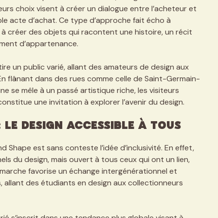
urs choix visent à créer un dialogue entre l’acheteur et
ple acte d’achat. Ce type d’approche fait écho à
à créer des objets qui racontent une histoire, un récit
iment d’appartenance.
ire un public varié, allant des amateurs de design aux
 En flânant dans des rues comme celle de Saint-Germain-
ne se mêle à un passé artistique riche, les visiteurs
stitue une invitation à explorer l’avenir du design.
: Le Design Accessible à Tous
 Shape est sans conteste l’idée d’inclusivité. En effet,
els du design, mais ouvert à tous ceux qui ont un lien,
émarche favorise un échange intergénérationnel et
, allant des étudiants en design aux collectionneurs
arié s’inscrit dans une tendance plus globale visant à