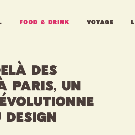
L
FOOD & DRINK
VOYAGE
L
delà des
 à Paris, un
révolutionne
u design