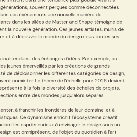
unes générations, souvent perçues comme déconnectées
t dans ces événements une nouvelle manière de
diants dans les allées de Matter and Shape témoigne de
ent la nouvelle génération. Ces jeunes artistes, munis de
ger et à découvrir le monde du design sous toutes ses
 inattendues, des échanges d’idées. Par exemple, au
 des jeunes émerveillés par les créations de grands
onté de décloisonner les différentes catégories de design,
uvent coexister. Le thème de l’échelle pour 2026 devient
présente à la fois la diversité des échelles de projets,
onnections entre des mondes jusqu’alors séparés.
ter, à franchir les frontières de leur domaine, et à
stiques. Ce dynamisme enrichit l’écosystème créatif
mulant les esprits curieux à envisager le design sous un
esign est omniprésent, de l’objet du quotidien à l’art