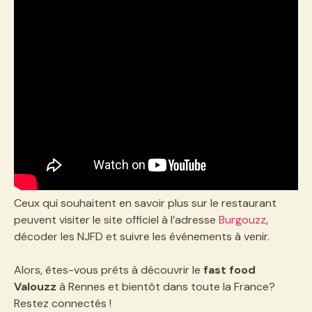
Ceux qui souhaitent en savoir plus sur le restaurant
peuvent visiter le site officiel à l’adresse
Burgouzz
,
décoder les NJFD et suivre les événements à venir.
Alors, êtes-vous prêts à découvrir le
fast food
Valouzz
à Rennes et bientôt dans toute la France?
Restez connectés !