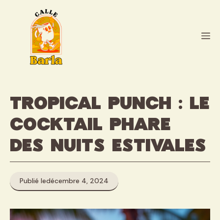
Aller
au
contenu
M
Tropical punch : le
cocktail phare
des nuits estivales
Publié le
décembre 4, 2024