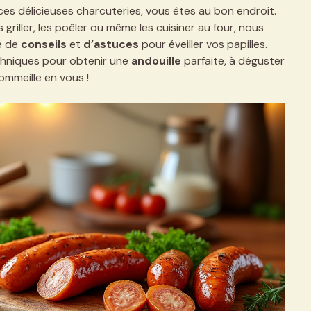
s délicieuses charcuteries, vous êtes au bon endroit.
riller, les poêler ou même les cuisiner au four, nous
e de
conseils
et
d’astuces
pour éveiller vos papilles.
chniques pour obtenir une
andouille
parfaite, à déguster
sommeille en vous !