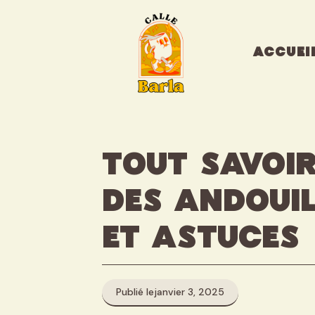
Aller
au
contenu
ACCUEI
Tout savoir
des andouil
et astuces
Publié le
janvier 3, 2025