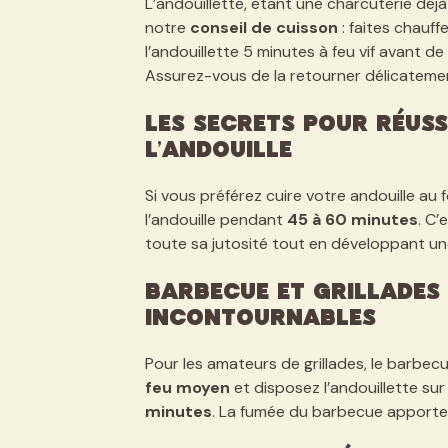
L’andouillette, étant une charcuterie déjà
notre
conseil de cuisson
: faites chauf
l’andouillette 5 minutes à feu vif avant d
Assurez-vous de la retourner délicateme
Les secrets pour réuss
l’andouille
Si vous préférez cuire votre andouille au fo
l’andouille pendant
45 à 60 minutes
. C’
toute sa jutosité tout en développant un
Barbecue et grillades 
incontournables
Pour les amateurs de grillades, le barbe
feu moyen
et disposez l’andouillette sur 
minutes
. La fumée du barbecue apporter