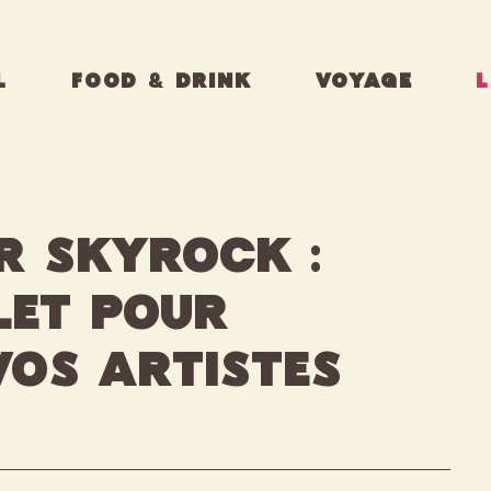
L
FOOD & DRINK
VOYAGE
L
r Skyrock :
let pour
vos artistes