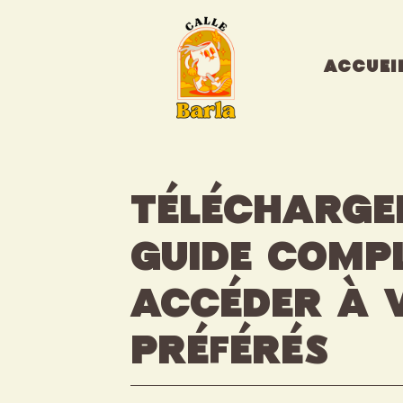
Aller
au
contenu
ACCUEI
Télécharge
guide comp
accéder à 
préférés