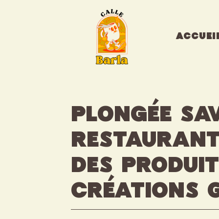
Aller
au
contenu
ACCUEI
Plongée sa
restaurant 
des produit
créations 