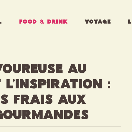
L
FOOD & DRINK
VOYAGE
L
voureuse au
L’Inspiration :
s frais aux
gourmandes