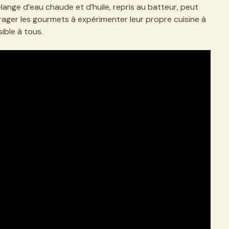
ange d’eau chaude et d’huile, repris au batteur, peut
ager les gourmets à expérimenter leur propre cuisine à
sible à tous.