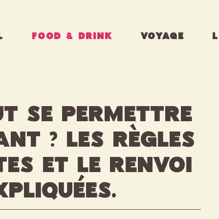
L
FOOD & DRINK
VOYAGE
L
ut se permettre
nt ? Les règles
tes et le renvoi
xpliquées.