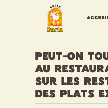
Aller
au
contenu
ACCUEI
Peut-on to
au restaura
sur les res
des plats e