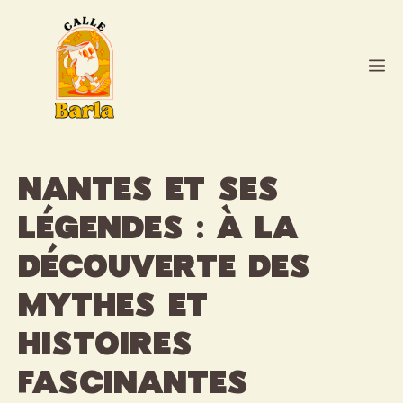
Aller
au
contenu
M
Nantes et ses
légendes : à la
découverte des
mythes et
histoires
fascinantes