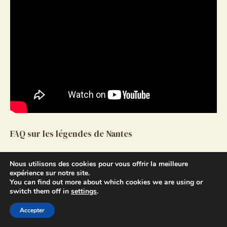
FAQ sur les légendes de Nantes
Quelle est la différence entre conte et
Nous utilisons des cookies pour vous offrir la meilleure
légende à Nantes ?
expérience sur notre site.
Le conte est un récit imaginaire sans ancrage
You can find out more about which cookies we are using or
historique précis, tandis que la légende s’appuie
switch them off in
settings
.
sur un fait historique déformé avec du
Accepter
fantastique.