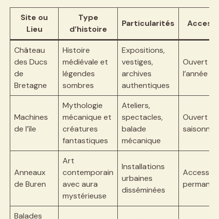
Site ou
Type
Particularités
Accessib
Lieu
d’histoire
Château
Histoire
Expositions,
des Ducs
médiévale et
vestiges,
Ouvert to
de
légendes
archives
l’année
Bretagne
sombres
authentiques
Mythologie
Ateliers,
Machines
mécanique et
spectacles,
Ouvert
de l’île
créatures
balade
saisonniè
fantastiques
mécanique
Art
Installations
Anneaux
contemporain
Accessibl
urbaines
de Buren
avec aura
permanen
disséminées
mystérieuse
Balades