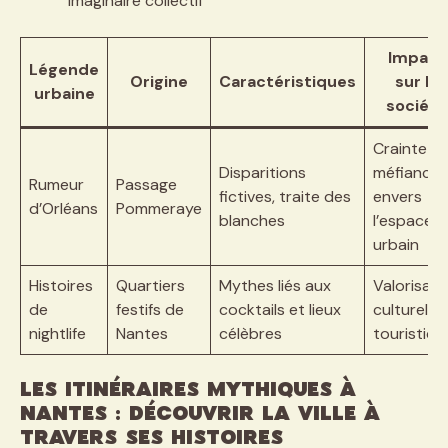
imaginaire collectif
Impact
Légende
Origine
Caractéristiques
sur la
urbaine
société
Crainte et
Disparitions
méfiance
Rumeur
Passage
fictives, traite des
envers
d’Orléans
Pommeraye
blanches
l’espace
urbain
Histoires
Quartiers
Mythes liés aux
Valorisati
de
festifs de
cocktails et lieux
culturelle 
nightlife
Nantes
célèbres
touristiqu
Les itinéraires mythiques à
Nantes : découvrir la ville à
travers ses histoires