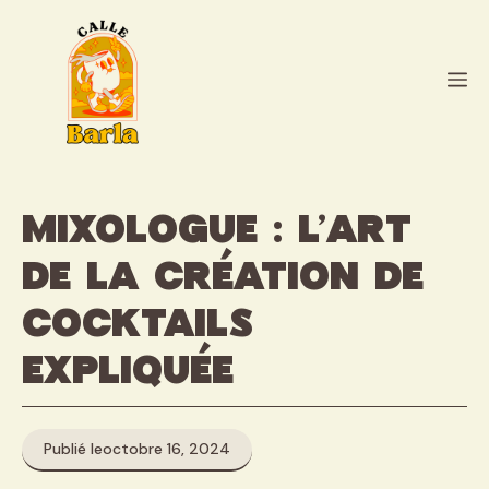
Aller
au
contenu
M
Mixologue : l’art
de la création de
cocktails
expliquée
Publié le
octobre 16, 2024