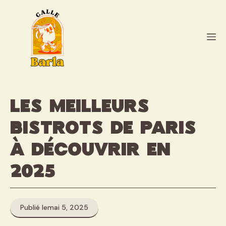
Aller
au
contenu
M
Les meilleurs
bistrots de Paris
à découvrir en
2025
Publié le
mai 5, 2025