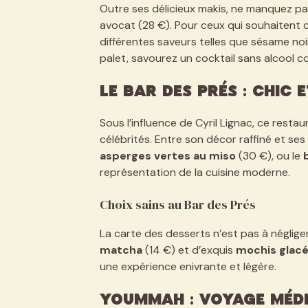
Outre ses délicieux makis, ne manquez pa
avocat (28 €). Pour ceux qui souhaitent 
différentes saveurs telles que sésame noir
palet, savourez un cocktail sans alcool 
Le Bar des Prés : Chic 
Sous l’influence de Cyril Lignac, ce resta
célébrités. Entre son décor raffiné et ses
asperges vertes au miso
(30 €), ou le
représentation de la cuisine moderne.
Choix sains au Bar des Prés
La carte des desserts n’est pas à négli
matcha
(14 €) et d’exquis
mochis glac
une expérience enivrante et légère.
Yoummah : Voyage méd