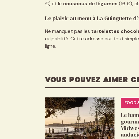
€) et le
couscous de légumes
(16 €), c
Le plaisir au menu à La Guinguette d
Ne manquez pas les
tartelettes chocola
culpabilité. Cette adresse est tout simple
ligne.
VOUS POUVEZ AIMER C
FOOD 
Le ham
gourma
Midwes
audaci