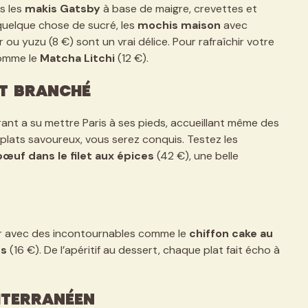
s les
makis Gatsby
à base de maigre, crevettes et
quelque chose de sucré, les
mochis maison
avec
 ou yuzu (8 €) sont un vrai délice. Pour rafraîchir votre
comme le
Matcha Litchi
(12 €).
et branché
urant a su mettre Paris à ses pieds, accueillant même des
 plats savoureux, vous serez conquis. Testez les
bœuf dans le filet aux épices
(42 €), une belle
ger avec des incontournables comme le
chiffon cake au
és
(16 €). De l’apéritif au dessert, chaque plat fait écho à
iterranéen