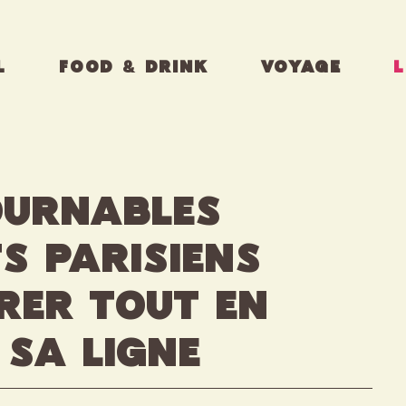
L
FOOD & DRINK
VOYAGE
L
ournables
s parisiens
rer tout en
sa ligne