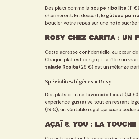
Des plats comme la
soupe ribollita
(11 €
charmeront. En dessert, le
gâteau pump
boucler votre repas sur une note sucrée s
Rosy chez Carita : Un 
Cette adresse confidentielle, au cœur de l
Chaque plat est conçu pour être un vrai dé
salade Rosita
(28 €) est un mélange par
Spécialités légères à Rosy
Des plats comme l’
avocado toast
(14 €)
expérience gustative tout en restant lége
(18 €), un véritable régal qui saura séduire
Açaï & You : La touche 
Ce restaurant est le paradis des amateur