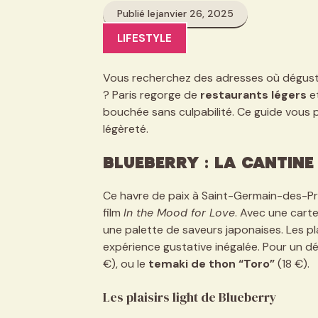
Publié le
janvier 26, 2025
LIFESTYLE
Vous recherchez des adresses où déguster
? Paris regorge de
restaurants légers
et
bouchée sans culpabilité. Ce guide vous 
légèreté.
Blueberry : La cantine
Ce havre de paix à Saint-Germain-des-Pré
film
In the Mood for Love
. Avec une cart
une palette de saveurs japonaises. Les p
expérience gustative inégalée. Pour un dé
€), ou le
temaki de thon “Toro”
(18 €).
Les plaisirs light de Blueberry