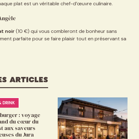
haque plat est un véritable chef-d’œuvre culinaire.
’Angèle
t noir
(10 €) qui vous combleront de bonheur sans
ment parfaite pour se faire plaisir tout en préservant sa
ES ARTICLES
& DRINK
burger : voyage
nd du cœur du
t aux saveurs
euses du Jura