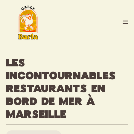
Aller
au
contenu
M
Les
incontournables
restaurants en
bord de mer à
Marseille