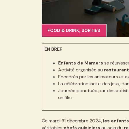
FOOD & DRINK
,
SORTIES
EN BREF
Enfants de Mamers
se réunissen
Activité organisée au
restaurant
Encadrés par les animateurs et ag
La célébration inclut des jeux, da
Journée ponctuée par des activi
un film.
Ce mardi 31 décembre 2024,
les enfant
véritables
chefs cuisiniers
au sein du
re