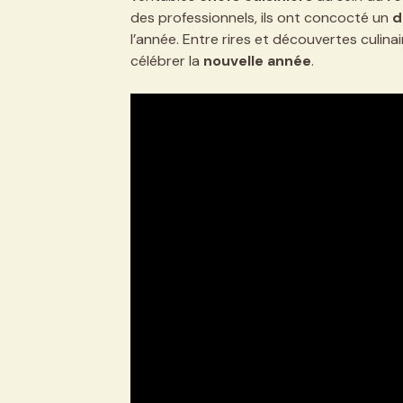
des professionnels, ils ont concocté un
d
l’année. Entre rires et découvertes culina
célébrer la
nouvelle année
.