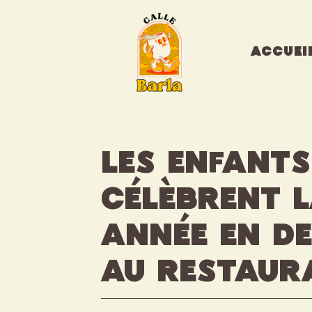
Aller
au
contenu
ACCUEI
Les enfant
célèbrent 
année en d
au restaur