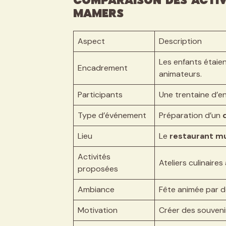
Comparaison des Activi
Mamers
Aspect
Description
Les enfants étai
Encadrement
animateurs.
Participants
Une trentaine d’en
Type d’événement
Préparation d’un
Lieu
Le
restaurant mu
Activités
Ateliers culinaire
proposées
Ambiance
Fête animée par 
Motivation
Créer des souvenir