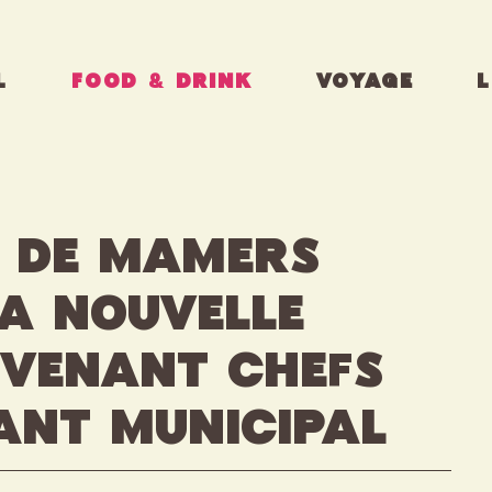
L
FOOD & DRINK
VOYAGE
L
s de Mamers
la nouvelle
evenant chefs
ant municipal