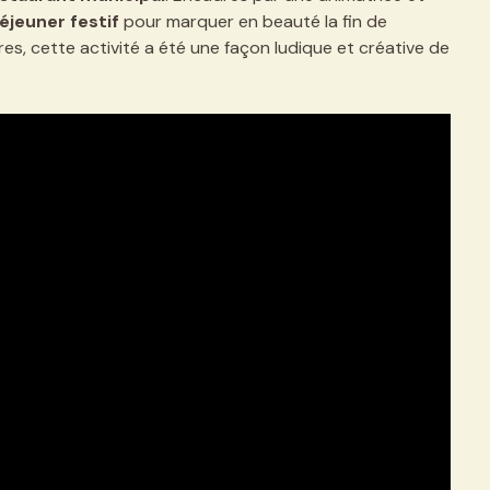
éjeuner festif
pour marquer en beauté la fin de
ires, cette activité a été une façon ludique et créative de