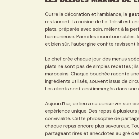
Les délices marins de 
Outre la décoration et l’ambiance, la
gas
restaurant. La cuisine de Le Tobsil est u
plats, préparés avec soin, mêlent à la pe
harmonieuse. Parmi les incontournables, le
et bien sûr, l’aubergine confite ravissent l
Le chef crée chaque jour des menus spéci
plats ne sont pas de simples recettes ; il
marocains. Chaque bouchée raconte une hist
ingrédients utilisés, souvent issus de cir
Les clients sont ainsi immergés dans une
Aujourd’hui, ce lieu a su conserver son e
expérience unique. Des repas à plusieurs 
convivialité. Cette philosophie de partage
chaque repas encore plus savoureux. Tou
partageant rires et anecdotes au gré de