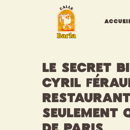
Aller
au
contenu
ACCUEI
Le secret b
Cyril Féraud
restaurant
seulement 
de Paris