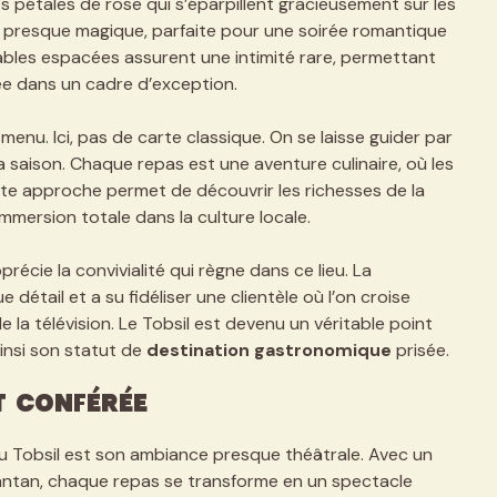
s pétales de rose qui s’éparpillent gracieusement sur les
presque magique, parfaite pour une soirée romantique
tables espacées assurent une intimité rare, permettant
e dans un cadre d’exception.
 menu. Ici, pas de carte classique. On se laisse guider par
la saison. Chaque repas est une aventure culinaire, où les
tte approche permet de découvrir les richesses de la
immersion totale dans la culture locale.
récie la convivialité qui règne dans ce lieu. La
 détail et a su fidéliser une clientèle où l’on croise
a télévision. Le Tobsil est devenu un véritable point
insi son statut de
destination gastronomique
prisée.
t conférée
u Tobsil est son ambiance presque théâtrale. Avec un
d’antan, chaque repas se transforme en un spectacle