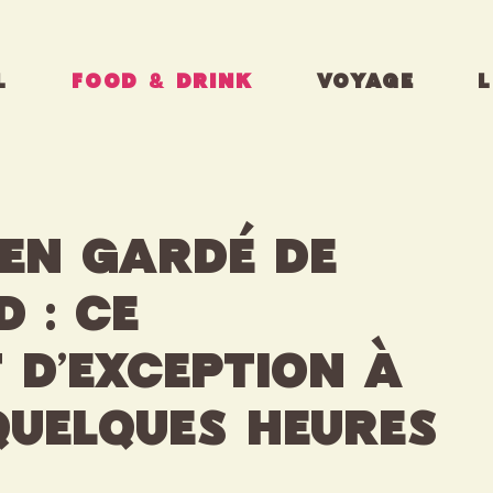
L
FOOD & DRINK
VOYAGE
L
ien gardé de
 : ce
 d’exception à
quelques heures