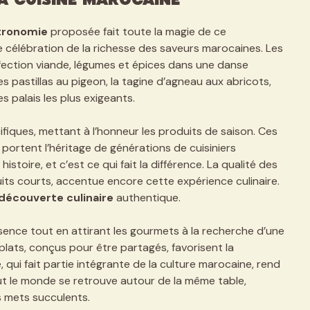
la cuisine marocaine
tronomie
proposée fait toute la magie de ce
ne célébration de la richesse des saveurs marocaines. Les
rfection viande, légumes et épices dans une danse
s pastillas au pigeon, la tagine d’agneau aux abricots,
es palais les plus exigeants.
fiques, mettant à l’honneur les produits de saison. Ces
s portent l’héritage de générations de cuisiniers
oire, et c’est ce qui fait la différence. La qualité des
cuits courts, accentue encore cette expérience culinaire.
découverte culinaire
authentique.
ssence tout en attirant les gourmets à la recherche d’une
plats, conçus pour être partagés, favorisent la
, qui fait partie intégrante de la culture marocaine, rend
t le monde se retrouve autour de la même table,
s mets succulents.