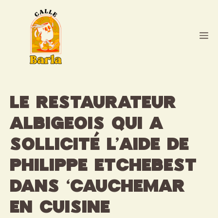
Aller
au
contenu
M
Le restaurateur
albigeois qui a
sollicité l’aide de
Philippe Etchebest
dans ‘Cauchemar
en cuisine