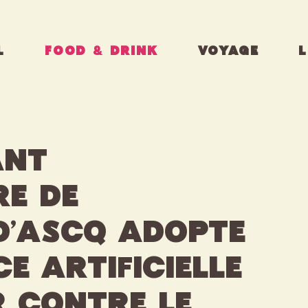
L
FOOD & DRINK
VOYAGE
L
ant
re de
d’Ascq adopte
ce artificielle
r contre le