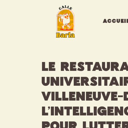
Aller
au
contenu
ACCUEI
Le restaur
universitai
Villeneuve-
l’intelligen
pour lutte