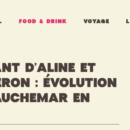
L
FOOD & DRINK
VOYAGE
L
nt d’Aline et
ron : Évolution
Cauchemar en