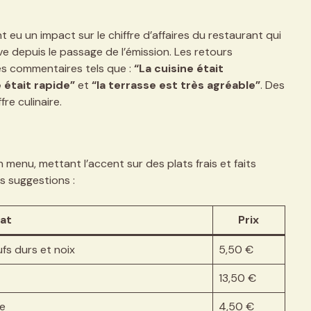
u un impact sur le chiffre d’affaires du restaurant qui
ve depuis le passage de l’émission. Les retours
des commentaires tels que :
“La cuisine était
e était rapide”
et
“la terrasse est très agréable”
. Des
fre culinaire.
n menu, mettant l’accent sur des plats frais et faits
s suggestions :
lat
Prix
fs durs et noix
5,50 €
13,50 €
e
4,50 €