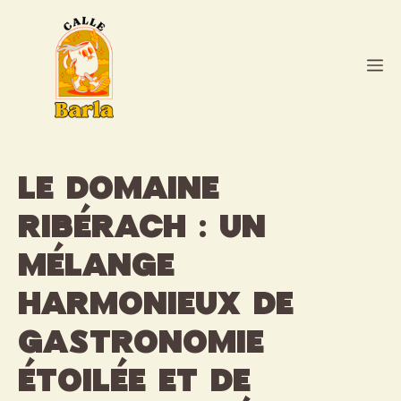
Aller
au
contenu
M
Le domaine
Ribérach : un
mélange
harmonieux de
gastronomie
étoilée et de