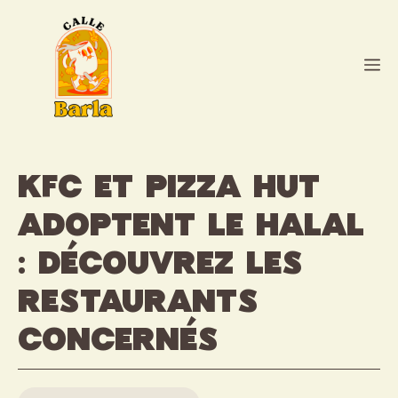
Aller
au
contenu
M
KFC et Pizza Hut
adoptent le halal
: découvrez les
restaurants
concernés