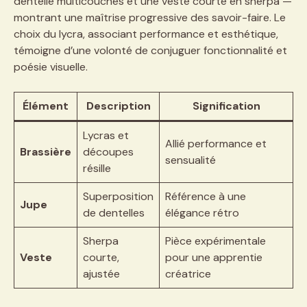
dentelle multicouches et une veste courte en sherpa —
montrant une maîtrise progressive des savoir-faire. Le
choix du lycra, associant performance et esthétique,
témoigne d’une volonté de conjuguer fonctionnalité et
poésie visuelle.
Élément
Description
Signification
Lycras et
Allié performance et
Brassière
découpes
sensualité
résille
Superposition
Référence à une
Jupe
de dentelles
élégance rétro
Sherpa
Pièce expérimentale
Veste
courte,
pour une apprentie
ajustée
créatrice