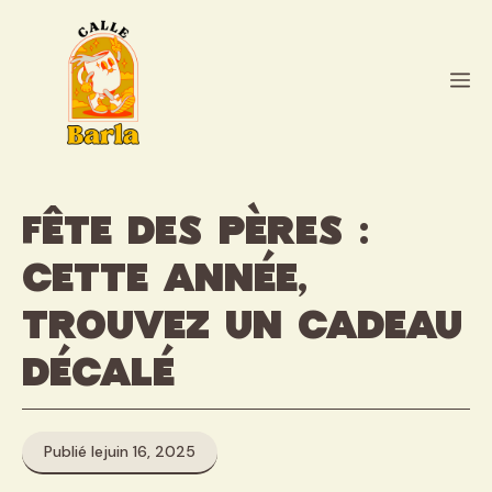
Aller
au
contenu
M
Fête des pères :
cette année,
trouvez un cadeau
décalé
Publié le
juin 16, 2025