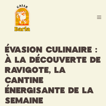
Aller
au
contenu
M
Évasion Culinaire :
À la Découverte de
Ravigote, la
Cantine
Énergisante de la
Semaine