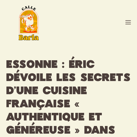
Aller
au
contenu
M
Essonne : Éric
dévoile les secrets
d’une cuisine
française «
authentique et
généreuse » dans