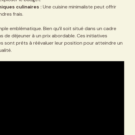
iques culinaires :
Une cuisine minimaliste peut offrir
dres frais.
ple emblématique. Bien qu’il soit situé dans un cadre
ns de déjeuner à un prix abordable. Ces initiatives
 sont prêts à réévaluer leur position pour atteindre un
alité.