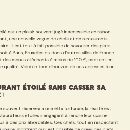
lé est un plaisir souvent jugé inaccessible en raison
tant, une nouvelle vague de chefs et de restaurants
ire : il est tout à fait possible de savourer des plats
soit à Paris, Bruxelles ou dans d’autres villes de France
nt des menus alléchants à moins de 100 €, mettant en
qualité. Voici un tour d’horizon de ces adresses à ne
rant Étoilé Sans Casser Sa
 !
souvent réservée à une élite fortunée, la réalité est
taurateurs étoilés s’engagent à rendre leur cuisine
s à des prix abordables. Ces chefs, tout en respectant
culinaire, montrent qu’il est possible de créer des plats