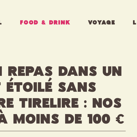
L
FOOD & DRINK
VOYAGE
L
n repas dans un
 étoilé sans
e tirelire : nos
à moins de 100 €