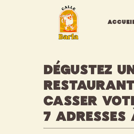
Aller
au
contenu
ACCUEI
Dégustez u
restaurant
casser votr
7 adresses 