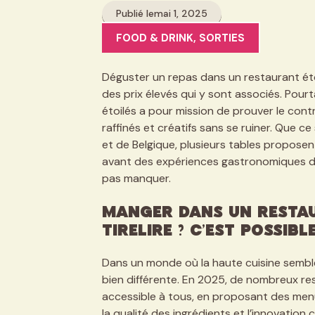
Publié le
mai 1, 2025
FOOD & DRINK
,
SORTIES
Déguster un repas dans un restaurant étoi
des prix élevés qui y sont associés. Pour
étoilés a pour mission de prouver le contra
raffinés et créatifs sans se ruiner. Que ce 
et de Belgique, plusieurs tables propose
avant des expériences gastronomiques de 
pas manquer.
Manger Dans Un Restau
Tirelire ? C’est Possible
Dans un monde où la haute cuisine semble 
bien différente. En 2025, de nombreux res
accessible à tous, en proposant des menu
la qualité des ingrédients et l’innovation 