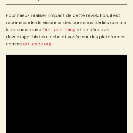
Pour mieux réaliser l’impact de cette révolution, il est
recommandé de visionner des contenus dédiés comme
le documentaire
Our Latin Thing
et de découvrir
davantage l’histoire riche et variée sur des plateformes
comme
art-cade.org
.