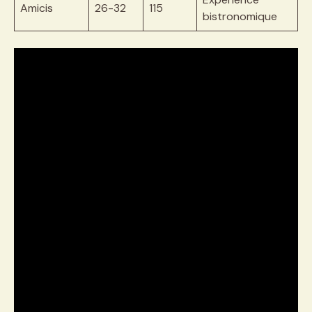
Amicis
26-32
115
bistronomique