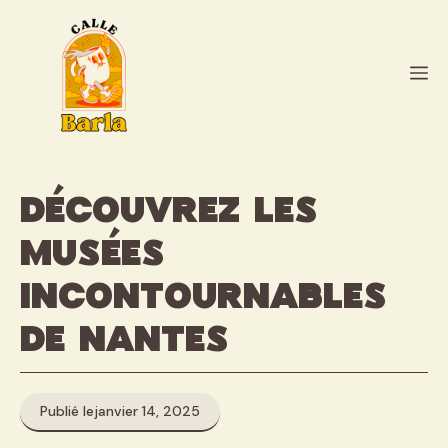
Aller
au
contenu
M
Découvrez les
musées
incontournables
de Nantes
Publié le
janvier 14, 2025