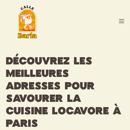
Aller
au
contenu
M
Découvrez les
meilleures
adresses pour
savourer la
cuisine locavore à
Paris