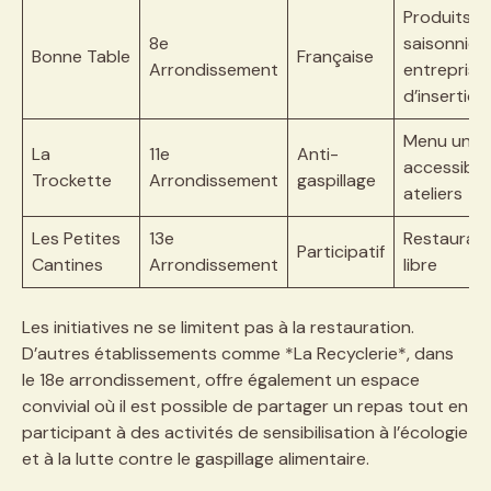
Produits
8e
saisonniers
Bonne Table
Française
Arrondissement
entreprise
d’insertion
Menu uniq
La
11e
Anti-
accessible,
Trockette
Arrondissement
gaspillage
ateliers
Les Petites
13e
Restaurant
Participatif
Cantines
Arrondissement
libre
Les initiatives ne se limitent pas à la restauration.
D’autres établissements comme *La Recyclerie*, dans
le 18e arrondissement, offre également un espace
convivial où il est possible de partager un repas tout en
participant à des activités de sensibilisation à l’écologie
et à la lutte contre le gaspillage alimentaire.