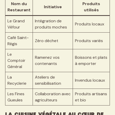
Nom du
Produits
Initiative
Restaurant
utilisés
Le Grand
Intégration de
Produits locaux
Véfour
produits moches
Café Saint-
Zéro déchet
Produits variés
Régis
Le
Ramenez vos
Boissons et plats
Comptoir
contenants
à emporter
Général
La
Ateliers de
Invendus locaux
Recyclerie
sensibilisation
Les Fines
Collaboration avec
Produits artisans
Gueules
agriculteurs
et bio
La cuisine végétale au cœur de