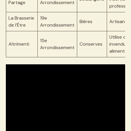
Partage
Arrondissement
profession
La Brasserie
19e
Bières
Artisanale
de l’Être
Arrondissement
Utilise des
15e
Altrimenti
Conserves
invendus
Arrondissement
alimentair