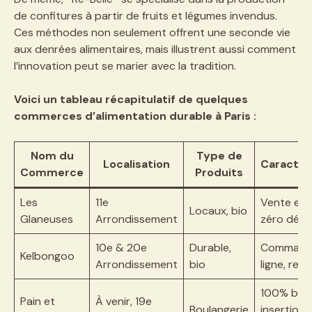
de confitures à partir de fruits et légumes invendus.
Ces méthodes non seulement offrent une seconde vie
aux denrées alimentaires, mais illustrent aussi comment
l’innovation peut se marier avec la tradition.
Voici un tableau récapitulatif de quelques
commerces d’alimentation durable à Paris :
Nom du
Type de
Localisation
Caractér
Commerce
Produits
Les
11e
Vente en 
Locaux, bio
Glaneuses
Arrondissement
zéro déch
10e & 20e
Durable,
Command
Kelbongoo
Arrondissement
bio
ligne, retr
100% bio,
Pain et
À venir, 19e
Boulangerie
insertion