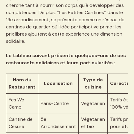
cherche tant à nourrir son corps qu’à développer des
compétences. De plus, *Les Petites Cantines* dans le
13e arrondissement, se présente comme un réseau de
cantines de quartier où l’idée participative prime : les
prix libres ajoutent à cette expérience une dimension
solidaire.
Le tableau suivant présente quelques-uns de ces
restaurants solidaires et leurs particularités :
Nom du
Type de
Localisation
Caractéri
Restaurant
cuisine
Yes We
Tarifs étud
Paris-Centre
Végétarien
Camp
100% végé
Cantine de
5e
Végétarien
Tarifs préf
Césure
Arrondissement
et bio
pour étudi