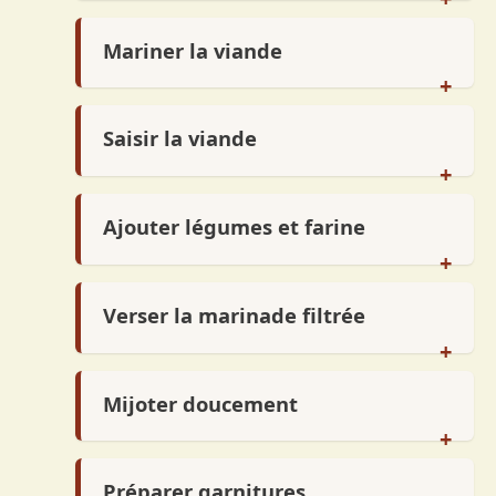
aromates et laisser refroidir
Mariner la viande
Laisser mariner la viande 24h à 48h en
+
retournant régulièrement
Saisir la viande
Saisir la viande et les lardons dans une
+
cocotte en fonte
Ajouter légumes et farine
Ajouter les légumes coupés en brunoise
+
puis saupoudrer de farine
Verser la marinade filtrée
Remplacer la marinade ancienne par une
+
nouvelle filtrée
Mijoter doucement
Cuire à feu doux pendant 4h30 à 5h en
+
remuant délicatement
Préparer garnitures