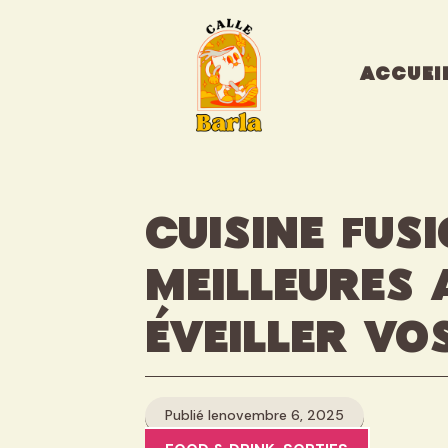
Aller
au
contenu
ACCUEI
Cuisine fusi
meilleures
éveiller vo
Publié le
novembre 6, 2025