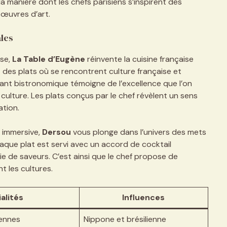
la manière dont les chefs parisiens s’inspirent des
 œuvres d’art.
ales
se,
La Table d’Eugène
réinvente la cuisine française
 des plats où se rencontrent culture française et
nt bistronomique témoigne de l’excellence que l’on
 culture. Les plats conçus par le chef révèlent un sens
ation.
e immersive,
Dersou
vous plonge dans l’univers des mets
haque plat est servi avec un accord de cocktail
e de saveurs. C’est ainsi que le chef propose de
t les cultures.
alités
Influences
iennes
Nippone et brésilienne