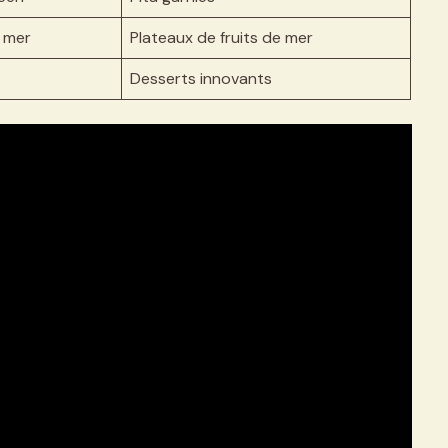
e mer
Plateaux de fruits de mer
Desserts innovants