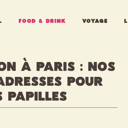
L
FOOD & DRINK
VOYAGE
L
on à Paris : nos
 adresses pour
s papilles