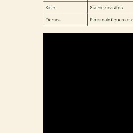
Kisin
Sushis revisités
Dersou
Plats asiatiques et 