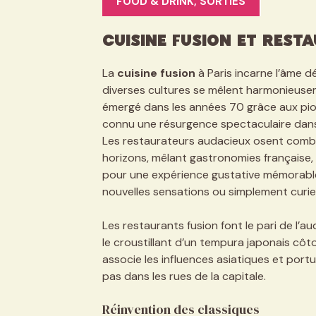
FOOD & DRINK
,
SORTIES
Cuisine fusion et rest
La
cuisine fusion
à Paris incarne l’âme dé
diverses cultures se mêlent harmonieusem
émergé dans les années 70 grâce aux p
connu une résurgence spectaculaire dans 
Les restaurateurs audacieux osent combi
horizons, mêlant gastronomies française, a
pour une expérience gustative mémorable
nouvelles sensations ou simplement curieu
Les restaurants fusion font le pari de l’a
le croustillant d’un tempura japonais côt
associe les influences asiatiques et por
pas dans les rues de la capitale.
Réinvention des classiques