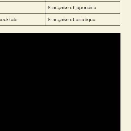
Française et japonaise
cocktails
Française et asiatique