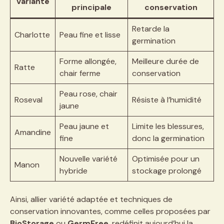
Variante
principale
conservation
Retarde la
Charlotte
Peau fine et lisse
germination
Forme allongée,
Meilleure durée de
Ratte
chair ferme
conservation
Peau rose, chair
Roseval
Résiste à l’humidité
jaune
Peau jaune et
Limite les blessures,
Amandine
fine
donc la germination
Nouvelle variété
Optimisée pour un
Manon
hybride
stockage prolongé
Ainsi, allier variété adaptée et techniques de
conservation innovantes, comme celles proposées par
BioStorage
ou
GermFree
, redéfinit aujourd’hui la