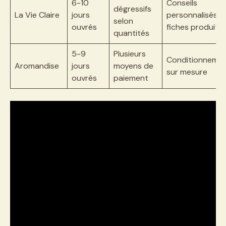
6-10
Conseils
dégressifs
La Vie Claire
jours
personnalisés,
selon
ouvrés
fiches produits
quantités
5-9
Plusieurs
Conditionneme
Aromandise
jours
moyens de
sur mesure
ouvrés
paiement